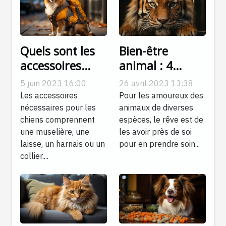
Quels sont les
Bien-être
accessoires
animal : 4
indispensables
raisons de
5 juin 2023 16:00
26 avril 2023 13:38
pour chien ?
devenir un
Les accessoires
Pour les amoureux des
soigneur
nécessaires pour les
animaux de diverses
chiens comprennent
espèces, le rêve est de
animalier
une muselière, une
les avoir près de soi
laisse, un harnais ou un
pour en prendre soin...
collier....