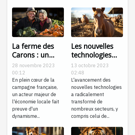
La ferme des
Les nouvelles
Carons : un
technologies
acteur majeur
dans la
28 novembre 2023
13 octobre 2023
dans l'économie
production de
00:12
02:48
locale
compléments
En plein cœur de la
L'avancement des
campagne française,
nouvelles technologies
alimentaires
un acteur majeur de
a radicalement
pour chevaux
l'économie locale fait
transformé de
preuve d'un
nombreux secteurs, y
dynamisme...
compris celui de...