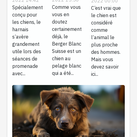
il son
2022 00:00
de chien
son chien
Comme vous
Spécialement
maître ?
C’est vrai que
vous en
conçu pour
unique
le chien est
?
doutez
les chiens, le
considéré
certainement
harnais
comme
déjà, le
s’avère
l’animal le
Berger Blanc
grandement
plus proche
Suisse est un
utile lors des
des hommes.
chien au
séances de
Mais vous
pelage blanc
promenade
devez savoir
qui a été...
avec...
ici...