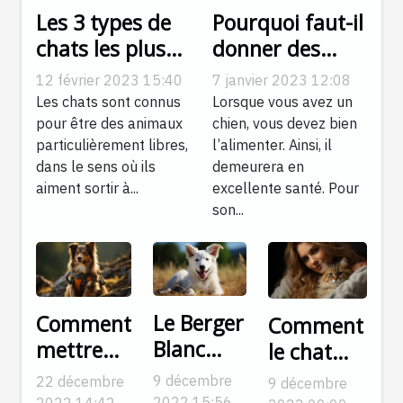
Les 3 types de
Pourquoi faut-il
chats les plus
donner des
adaptés à la vie
croquettes aux
12 février 2023 15:40
7 janvier 2023 12:08
en
chiens ?
Les chats sont connus
Lorsque vous avez un
appartement
pour être des animaux
chien, vous devez bien
particulièrement libres,
l’alimenter. Ainsi, il
dans le sens où ils
demeurera en
aiment sortir à...
excellente santé. Pour
son...
Le Berger
Comment
Comment
Blanc
mettre
le chat
Suisse :
un
reconnaît-
9 décembre
22 décembre
9 décembre
une race
harnais à
2022 15:56
2022 14:42