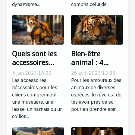
dynamisme...
compris celui de...
Quels sont les
Bien-être
accessoires
animal : 4
indispensables
raisons de
5 juin 2023 16:00
26 avril 2023 13:38
pour chien ?
devenir un
Les accessoires
Pour les amoureux des
soigneur
nécessaires pour les
animaux de diverses
chiens comprennent
espèces, le rêve est de
animalier
une muselière, une
les avoir près de soi
laisse, un harnais ou un
pour en prendre soin...
collier....