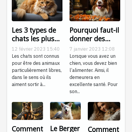
Les 3 types de
Pourquoi faut-il
chats les plus
donner des
adaptés à la vie
croquettes aux
12 février 2023 15:40
7 janvier 2023 12:08
en
chiens ?
Les chats sont connus
Lorsque vous avez un
appartement
pour être des animaux
chien, vous devez bien
particulièrement libres,
l’alimenter. Ainsi, il
dans le sens où ils
demeurera en
aiment sortir à...
excellente santé. Pour
son...
Le Berger
Comment
Comment