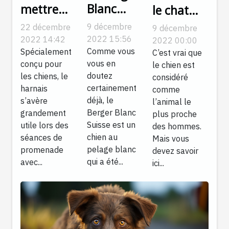
Blanc
mettre
le chat
Suisse :
un
reconnaît-
9 décembre
22 décembre
9 décembre
une race
harnais à
il son
2022 15:56
2022 14:42
2022 00:00
de chien
son chien
Comme vous
Spécialement
maître ?
C’est vrai que
vous en
conçu pour
unique
le chien est
?
doutez
les chiens, le
considéré
certainement
harnais
comme
déjà, le
s’avère
l’animal le
Berger Blanc
grandement
plus proche
Suisse est un
utile lors des
des hommes.
chien au
séances de
Mais vous
pelage blanc
promenade
devez savoir
qui a été...
avec...
ici...