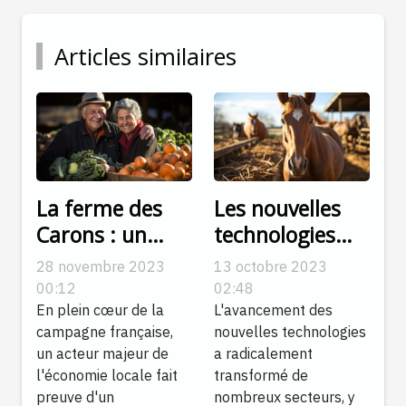
Articles similaires
La ferme des
Les nouvelles
Carons : un
technologies
acteur majeur
dans la
28 novembre 2023
13 octobre 2023
dans l'économie
production de
00:12
02:48
locale
compléments
En plein cœur de la
L'avancement des
campagne française,
nouvelles technologies
alimentaires
un acteur majeur de
a radicalement
pour chevaux
l'économie locale fait
transformé de
preuve d'un
nombreux secteurs, y