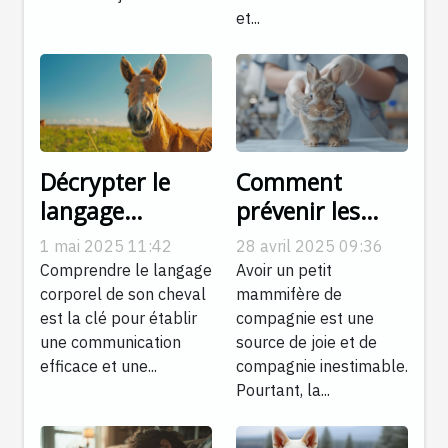
et...
Décrypter le
Comment
langage
prévenir les
corporel de
maladies
1 mai 2025 11:42
28 avril 2025 09:36
votre cheval
courantes chez
Comprendre le langage
Avoir un petit
pour une
les petits
corporel de son cheval
mammifère de
est la clé pour établir
compagnie est une
meilleure
mammifères de
une communication
source de joie et de
compréhension
compagnie
efficace et une...
compagnie inestimable.
mutuelle
Pourtant, la...