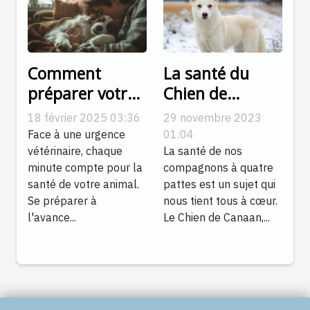
La santé du
Comment
Chien de
préparer votre
Canaan :
animal pour
29 novembre 2023
18 février 2025 03:36
préventions et
une
01:04
Face à une urgence
traitements des
consultation
La santé de nos
vétérinaire, chaque
compagnons à quatre
minute compte pour la
maladies
d'urgence
pattes est un sujet qui
santé de votre animal.
courantes
nous tient tous à cœur.
Se préparer à
Le Chien de Canaan,...
l'avance...