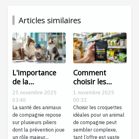
Articles similaires
L'importance
Comment
de la
choisir les
vaccination
croquettes
25 novembre 2025
1 novembre 2025
pour les
adaptées aux
03:40
00:32
animaux de
besoins
La santé des animaux
Choisir les croquettes
de compagnie repose
idéales pour un animal
compagnie
spécifiques de
sur plusieurs piliers
de compagnie peut
votre animal ?
dont la prévention joue
sembler complexe,
un rôle majeur....
tant l’offre est vaste